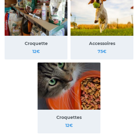
commerciales à l'adresse email indiqué ci-dessus. Vous pouvez vous désinscrire
à tout moment en utilisant
le formulaire de désinscription
.
Inscription
Croquette
Accessoires
12€
75€
Une questio
Accueil
Services
06 46 26 08 
Croquettes
Toilettage
12€
Gîte