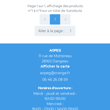
asin animalier
Page 1 sur 1,
affichage des produits
n°1 à n°3 sur un total de 3
produits
Formation
Restez infor
1
Galerie
Inscription News
Aller à la page :
Avis
Actualités
AOPEG
Rejoignez-nous
Contact
11 rue de Mottereau
28160 Dangeau
Afficher la carte
06 46 26 08 59
Horaires d'ouverture :
Mardi - jeudi et vendredi :
16h30-19h00
Mercredi :
9h00 - 12h00 | 14h00-19h00