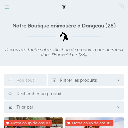


11 rue de Mottereau
28160 Dangeau
06 46 26 08 59
Notre Boutique animalière à Dangeau (28)
Découvrez toute notre sélection de produits pour animaux
dans l’Eure-et-Loir (28).
Voir tout
Filtrer les produits


Adresse email de réception


Code Captcha

Trier par

Rafraîchir le captcha

Notre coup de cœur !
Notre coup de cœur !


En cochant cette case, vous consentez à recevoir nos propositions