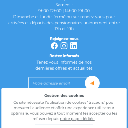
Samedi :
9h00-12h00 | 14h00-19h00
Dimanche et lundi : fermé ou sur rendez-vous pour
arrivées et départs des pensionnaires uniquement entre
17h et 19h
Rejoignez-nous
Restez informés
Tenez vous informés de nos
dernières offres et actualités
Gestion des cookies
Mentions Légales
Ce site nécessite l'utilisation de cookies "traceurs" pour
Conditions générales d'utilisation
mesurer l'audience et offrir une experience utilisateur
Politique de confidentialité
optimale. Vous pouvez à tout moment les accepter ou les
Gestion des cookies
refuser depuis
notre page dédiée
.
Sitemap