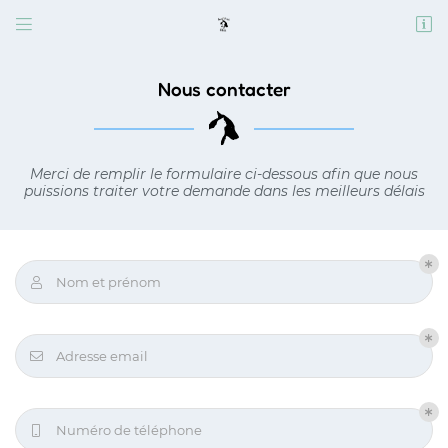


11 rue de Mottereau
28160 Dangeau
06 46 26 08 59
Nous contacter
Merci de remplir le formulaire ci-dessous afin que nous
puissions traiter votre demande dans les meilleurs délais
Nom et prénom

Adresse email de réception

Adresse email

Code Captcha

Rafraîchir le captcha

Numéro de téléphone

En cochant cette case, vous consentez à recevoir nos propositions