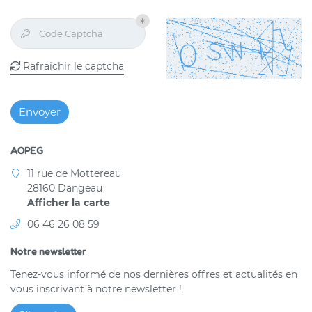
Une questio
Code Captcha

Accueil
Rafraîchir le captcha

Services
06 46 26 08 
Toilettage
Envoyer
Gîte
AOPEG
asin animalier
11 rue de Mottereau
Formation
28160 Dangeau
Restez infor
Afficher la carte
Galerie
Inscription News
06 46 26 08 59
Avis
Notre newsletter
Actualités
Tenez-vous informé de nos dernières offres et actualités en
Rejoignez-nous
vous inscrivant à notre
newsletter !
Contact