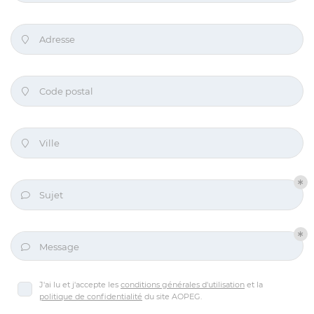
commerciales à l'adresse email indiqué ci-dessus. Vous pouvez vous désinscrire
à tout moment en utilisant
le formulaire de désinscription
.
Adresse

Inscription
Code postal

Ville

Sujet

Message

J'ai lu et j'accepte les
conditions générales d'utilisation
et la
politique de confidentialité
du site
AOPEG
.