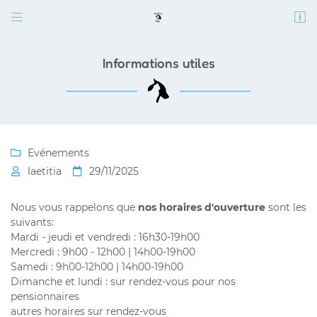


11 rue de Mottereau
28160 Dangeau
06 46 26 08 59
Informations utiles
Evénements

laetitia
29/11/2025


Nous vous rappelons que
nos horaires d'ouverture
sont les
Adresse email de réception

suivants:
Mardi - jeudi et vendredi : 16h30-19h00
Mercredi : 9h00 - 12h00 | 14h00-19h00
Code Captcha

Samedi : 9h00-12h00 | 14h00-19h00
Dimanche et lundi : sur rendez-vous pour nos
Rafraîchir le captcha

pensionnaires
autres horaires sur rendez-vous
En cochant cette case, vous consentez à recevoir nos propositions