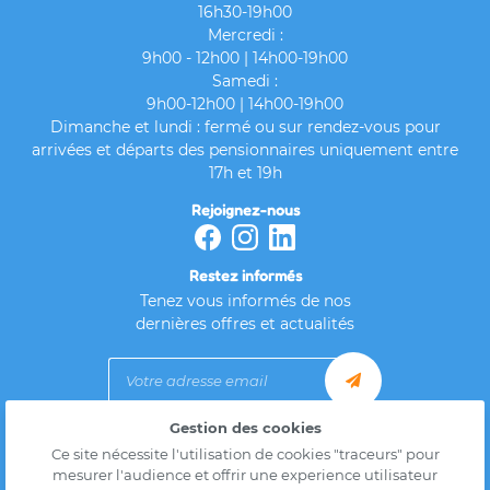
16h30-19h00
Mercredi :
9h00 - 12h00 | 14h00-19h00
Samedi :
9h00-12h00 | 14h00-19h00
Dimanche et lundi : fermé ou sur rendez-vous pour
arrivées et départs des pensionnaires uniquement entre
17h et 19h
Rejoignez-nous
Restez informés
Tenez vous informés de nos
dernières offres et actualités
Gestion des cookies
Mentions Légales
Ce site nécessite l'utilisation de cookies "traceurs" pour
Conditions générales d'utilisation
mesurer l'audience et offrir une experience utilisateur