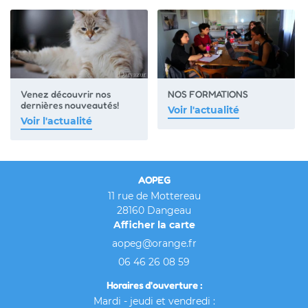
Rejoignez-nous
Contact
Venez découvrir nos
NOS FORMATIONS
dernières nouveautés!
Voir l'actualité
Voir l'actualité
AOPEG
11 rue de Mottereau
28160 Dangeau
Afficher la carte
06 46 26 08 59
Horaires d'ouverture :
Mardi - jeudi et vendredi :