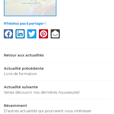
Une questio
N'hésitez pas à partager !
Accueil
Services
06 46 26 08 
Toilettage
Retour aux actualités
Gîte
Actualité précédente
asin animalier
Livre de formation
Formation
Restez infor
Actualité suivante
Galerie
Venez découvrir nos dernières nouveautés!
Inscription News
Avis
Récemment
Actualités
D'autres actualités qui pourraient vous intéresser